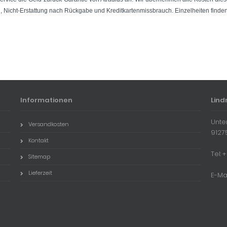
g, Nicht-Erstattung nach Rückgabe und Kreditkartenmissbrauch. Einzelheiten finde
Informationen
Lind
Unte
Versandkosten
9127
Kontakt
Tel:
Sitemap
Lieferzeit
E-Ma