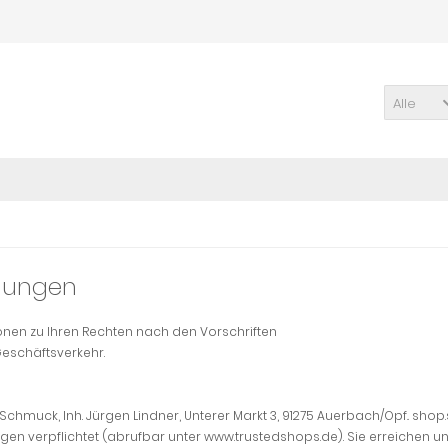
Alle
gungen
onen zu Ihren Rechten nach den Vorschriften
eschäftsverkehr.
chmuck, Inh. Jürgen Lindner, Unterer Markt 3, 91275 Auerbach/Opf
.
shop.
ngen verpflichtet (abrufbar unter www.trustedshops.de). Sie erreichen 