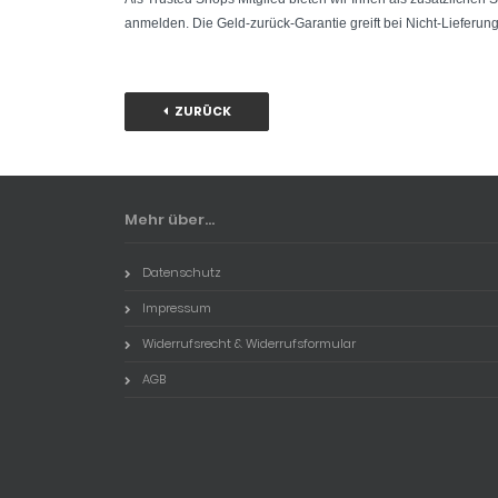
anmelden. Die Geld-zurück-Garantie greift bei Nicht-Lieferun
ZURÜCK
Mehr über...
Datenschutz
Impressum
Widerrufsrecht & Widerrufsformular
AGB