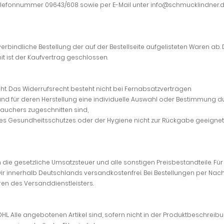
elefonnummer 09643/608 sowie per E-Mail unter info@schmucklindner.d
erbindliche Bestellung der auf der Bestellseite aufgelisteten Waren ab. 
 ist der Kaufvertrag geschlossen.
t. Das Widerrufsrecht besteht nicht bei Fernabsatzverträgen
nd und für deren Herstellung eine individuelle Auswahl oder Bestimmung
rauchers zugeschnitten sind,
des Gesundheitsschutzes oder der Hygiene nicht zur Rückgabe geeignet 
 die gesetzliche Umsatzsteuer und alle sonstigen Preisbestandteile. Für
n wir innerhalb Deutschlands versandkostenfrei. Bei Bestellungen per N
en des Versanddienstleisters.
DHL. Alle angebotenen Artikel sind, sofern nicht in der Produktbeschre