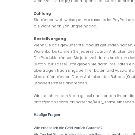
(Lieferzeit: 1-3 Tage). Lieferungen sind nur an Liefera
Zahlung
Sie können wahlweise per Vorkasse oder PayPal bezah
die Ware nach Zahlungseingang.
Bestellvorgang
Wenn Sie das gewünschte Produkt gefunden haben, kön
Warenkorbs können Sie jederzeit durch Anklicken des
Die Produkte können Sie jederzeit durch Anklicken de
Button [zur Kasse]. Bitte geben Sie dann Ihre Daten ei
übertragen. Nach Eingabe Ihrer Daten und Auswahl de
überprüfen können. Durch Anklicken des Buttons [Kaufe
Browserfensters abbrechen.
Wir speichern den Vertragstext und senden Ihnen die 
https://shop.schmucklindner.de/AGB:_:3.html einsehen.
Häufige Fragen
Wie erhalte ich die Geld-zurück-Garantie?
Als Trusted Shops Mitglied bieten wir Ihnen als zusätzlichen 