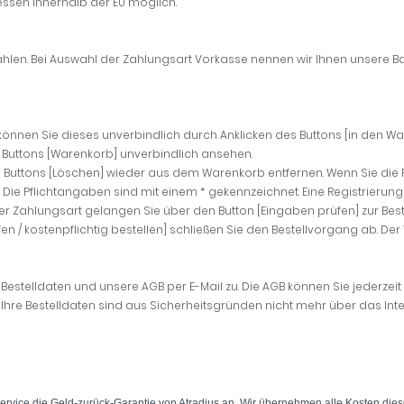
dressen innerhalb der EU möglich.
len. Bei Auswahl der Zahlungsart Vorkasse nennen wir Ihnen unsere Ba
nen Sie dieses unverbindlich durch Anklicken des Buttons [in den War
 Buttons [Warenkorb] unverbindlich ansehen.
s Buttons [Löschen] wieder aus dem Warenkorb entfernen. Wenn Sie die 
n. Die Pflichtangaben sind mit einem * gekennzeichnet. Eine Registrierung 
r Zahlungsart gelangen Sie über den Button [Eingaben prüfen] zur Beste
n / kostenpflichtig bestellen] schließen Sie den Bestellvorgang ab. Der
Bestelldaten und unsere AGB per E-Mail zu. Die AGB können Sie jederzeit
 Ihre Bestelldaten sind aus Sicherheitsgründen nicht mehr über das Inte
Service die Geld-zurück-Garantie von Atradius an. Wir übernehmen alle Kosten dies