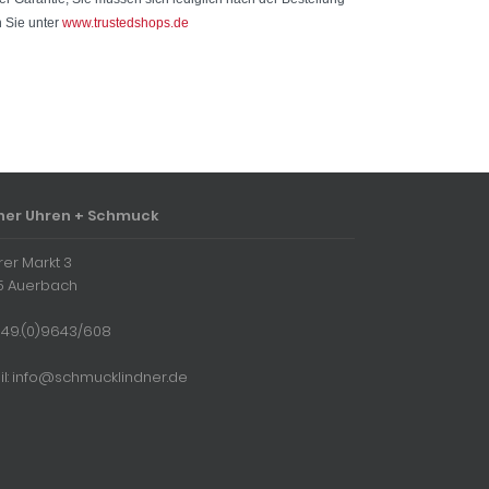
n Sie unter
www.trustedshops.de
ner Uhren + Schmuck
rer Markt 3
5 Auerbach
 + 49.(0)9643/608
il: info@schmucklindner.de