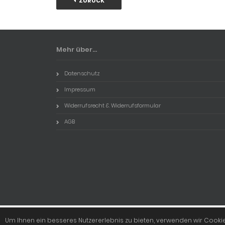
ZURÜCK
Mehr über...
Datenschutz
Impressum
Widerrufsrecht & Widerrufsformular
AGB
Um Ihnen ein besseres Nutzererlebnis zu bieten, verwenden wir Cook