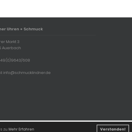
ner Uhren + Schmuck
rer Markt 3
5 Auerbach
 + 49.(0)9643/608
il: info@schmucklindner.de
s zu.
Mehr Erfahren
Verstanden!