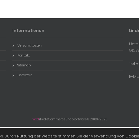
Informationen
Lind
Unte
Versandkosten
9127
Kontakt
Tel:
Sitemap
Lieferzeit
E-Ma
mod
ified eCommerce Shopsoftware © 2009-2026
Schmuck Lindner © 2026 | Template © 2009-2026 by
mod
ified eCommerce Shopsoftware
ies. Durch Nutzung der Website stimmen Sie der Verwendung von Cookie