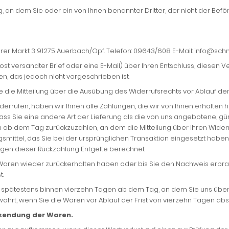
, an dem Sie oder ein von Ihnen benannter Dritter, der nicht der Befö
erer Markt 3 91275 Auerbach/Opf. Telefon: 09643/608 E-Mail: info@sc
r Post versandter Brief oder eine E-Mail) über Ihren Entschluss, diesen 
, das jedoch nicht vorgeschrieben ist.
ie die Mitteilung über die Ausübung des Widerrufsrechts vor Ablauf de
errufen, haben wir Ihnen alle Zahlungen, die wir von Ihnen erhalten 
dass Sie eine andere Art der Lieferung als die von uns angebotene, g
ab dem Tag zurückzuzahlen, an dem die Mitteilung über Ihren Widerru
ittel, das Sie bei der ursprünglichen Transaktion eingesetzt haben,
egen dieser Rückzahlung Entgelte berechnet.
e Waren wieder zurückerhalten haben oder bis Sie den Nachweis erbr
t.
l spätestens binnen vierzehn Tagen ab dem Tag, an dem Sie uns über 
wahrt, wenn Sie die Waren vor Ablauf der Frist von vierzehn Tagen ab
ksendung der Waren.