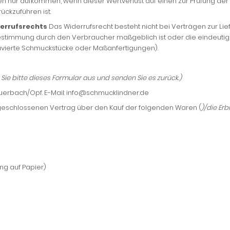
en nur aufkommen, wenn dieser Wertverlust auf einen zur Prüfung der
ckzuführen ist.
derrufsrechts
Das Widerrufsrecht besteht nicht bei Verträgen zur Lief
Bestimmung durch den Verbraucher maßgeblich ist oder die eindeutig
gravierte Schmuckstücke oder Maßanfertigungen).
Sie bitte dieses Formular aus und senden Sie es zurück.)
Auerbach/Opf. E-Mail: info@schmucklindner.de
geschlossenen Vertrag über den Kauf der folgenden Waren (
)/die Er
ung auf Papier)