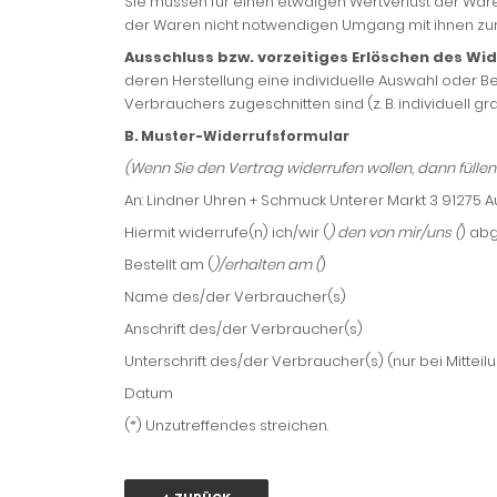
Sie müssen für einen etwaigen Wertverlust der War
der Waren nicht notwendigen Umgang mit ihnen zurü
Ausschluss bzw. vorzeitiges Erlöschen des Wi
deren Herstellung eine individuelle Auswahl oder 
Verbrauchers zugeschnitten sind (z. B. individuell 
B. Muster-Widerrufsformular
(Wenn Sie den Vertrag widerrufen wollen, dann füllen 
An: Lindner Uhren + Schmuck Unterer Markt 3 91275 
Hiermit widerrufe(n) ich/wir (
) den von mir/uns (
) ab
Bestellt am (
)/erhalten am (
)
Name des/der Verbraucher(s)
Anschrift des/der Verbraucher(s)
Unterschrift des/der Verbraucher(s) (nur bei Mitteil
Datum
(*) Unzutreffendes streichen.