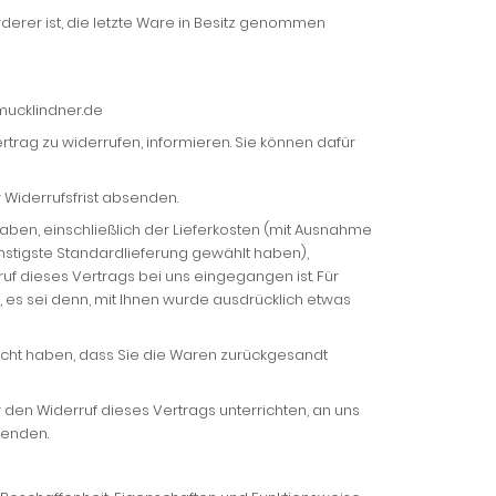
rderer ist, die letzte Ware in Besitz genommen
hmucklindner.de
Vertrag zu widerrufen, informieren. Sie können dafür
r Widerrufsfrist absenden.
haben, einschließlich der Lieferkosten (mit Ausnahme
ünstigste Standardlieferung gewählt haben),
f dieses Vertrags bei uns eingegangen ist. Für
 es sei denn, mit Ihnen wurde ausdrücklich etwas
acht haben, dass Sie die Waren zurückgesandt
den Widerruf dieses Vertrags unterrichten, an uns
senden.