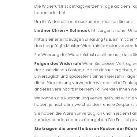
Die Widerrufsfrist beträgt vierzehn Tage ab dem Tag
haben oder hat.
Um Ihr Widerrufsrecht auszuüben, müssen Sie uns:
Lindner Uhren + Schmuck
Inh. Jürgen Lindner Unt
mittels einer eindeutigen Erklärung (z. B. ein mit de
das beigefügte Muster-Widerrufsformular verwenden
Zur Wahrung der Widerrufsfrist reicht es aus, dass S
Folgen des Widerrufs
Wenn Sie diesen Vertrag wid
der zusätzlichen Kosten, die sich daraus ergeben, 
unverzüglich und spätestens binnen vierzehn Tagen 
diese Rückzahlung verwenden wir dasselbe Zahlungsm
anderes vereinbart; in keinem Fall werden Ihnen w
Wir können die Rückzahlung verweigern, bis wir di
haben, je nachdem, welches der frühere Zeitpunkt is
Sie haben die Waren unverzüglich und in jedem Fal
zurückzusenden oder zu übergeben. Die Frist ist ge
Sie tragen die unmittelbaren Kosten der Rüc