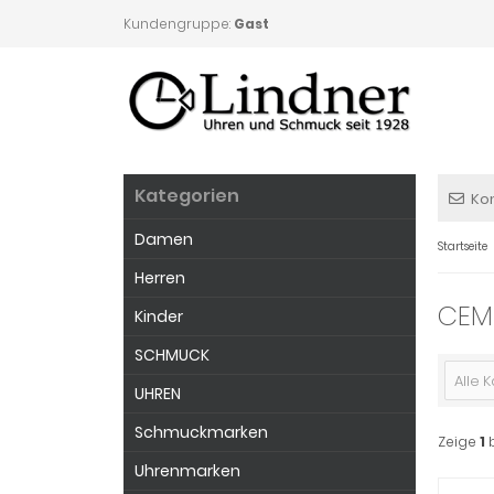
Kundengruppe:
Gast
Kategorien
Ko
Damen
Startseite
Herren
CEM
Kinder
SCHMUCK
Alle 
UHREN
Schmuckmarken
Zeige
1
Uhrenmarken