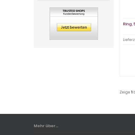
Ring,
Lieferz
Zeige
1
Mehr über...