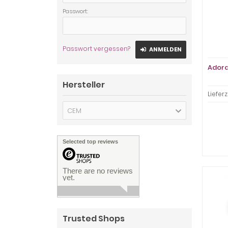
Passwort:
Passwort vergessen?
ANMELDEN
Adora
Hersteller
Lieferz
CEM
Selected top reviews
There are no reviews
yet.
Trusted Shops