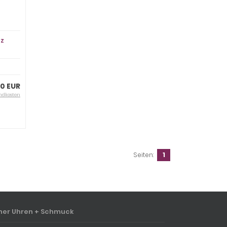
rz
90 EUR
ndkosten
Seiten:
1
ner Uhren + Schmuck