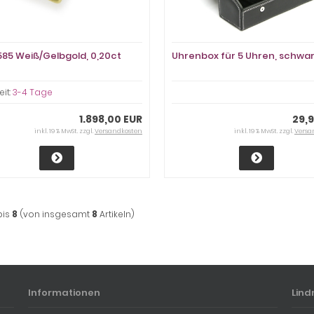
 585 Weiß/Gelbgold, 0,20ct
Uhrenbox für 5 Uhren, schwa
eit:
3-4 Tage
1.898,00 EUR
29,
inkl. 19 % MwSt. zzgl.
Versandkosten
inkl. 19 % MwSt. zzgl.
Versa
bis
8
(von insgesamt
8
Artikeln)
Informationen
Lind