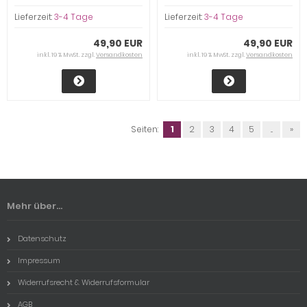
Lieferzeit:
3-4 Tage
Lieferzeit:
3-4 Tage
49,90 EUR
49,90 EUR
inkl. 19 % MwSt. zzgl.
Versandkosten
inkl. 19 % MwSt. zzgl.
Versandkosten
Seiten:
1
2
3
4
5
...
»
Mehr über...
Datenschutz
Impressum
Widerrufsrecht & Widerrufsformular
AGB