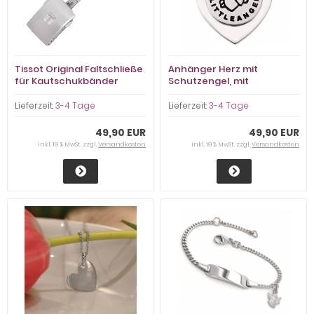
Tissot Original Faltschließe
Anhänger Herz mit
für Kautschukbänder
Schutzengel, mit
Gravurmöglichkeit, 925
Sterling Silber
Lieferzeit:
3-4 Tage
Lieferzeit:
3-4 Tage
49,90 EUR
49,90 EUR
inkl. 19 % MwSt. zzgl.
Versandkosten
inkl. 19 % MwSt. zzgl.
Versandkosten