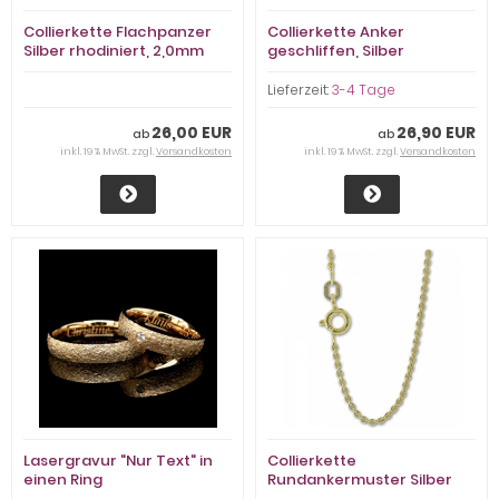
Collierkette Flachpanzer
Collierkette Anker
Silber rhodiniert, 2,0mm
geschliffen, Silber
stark
rhodiniert, 1,7mm stark
Lieferzeit:
3-4 Tage
26,00 EUR
26,90 EUR
ab
ab
inkl. 19 % MwSt. zzgl.
Versandkosten
inkl. 19 % MwSt. zzgl.
Versandkosten
Lasergravur "Nur Text" in
Collierkette
einen Ring
Rundankermuster Silber
gelbvergoldet, 1,45mm