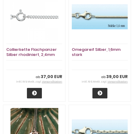
Collierkette Flachpanzer
Omegareif Silber, 1,6mm
Silber rhodiniert, 2,4mm
stark
stark
37,00 EUR
39,00 EUR
ab
ab
inkl. 19 % MwSt. zzgl.
Versandkosten
inkl. 19 % MwSt. zzgl.
Versandkosten