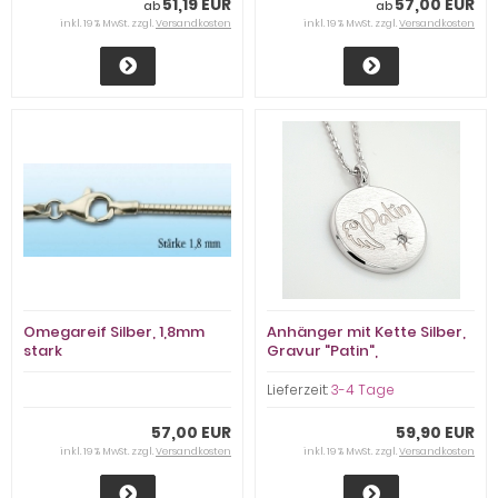
51,19 EUR
57,00 EUR
ab
ab
inkl. 19 % MwSt. zzgl.
Versandkosten
inkl. 19 % MwSt. zzgl.
Versandkosten
Omegareif Silber, 1,8mm
Anhänger mit Kette Silber,
stark
Gravur "Patin",
Zirkoniastein
Lieferzeit:
3-4 Tage
57,00 EUR
59,90 EUR
inkl. 19 % MwSt. zzgl.
Versandkosten
inkl. 19 % MwSt. zzgl.
Versandkosten