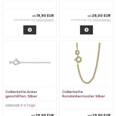
stark
stark
19,90 EUR
26,00 EUR
ab
ab
inkl. 19 % MwSt. zzgl.
Versandkosten
inkl. 19 % MwSt. zzgl.
Versandkosten
Collierkette Anker
Collierkette
geschliffen, Silber
Rundankermuster Silber
rhodiniert, 1,7mm stark
gelbvergoldet, 1,45mm
stark
Lieferzeit:
3-4 Tage
26,90 EUR
29,90 EUR
ab
ab