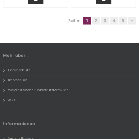
Seiten:
1
2
3
4
5
»
Mehr über...
Datenschutz
Impressum
Widerrufsrecht & Widerrufsformular
AGB
Informationen
Versandkosten