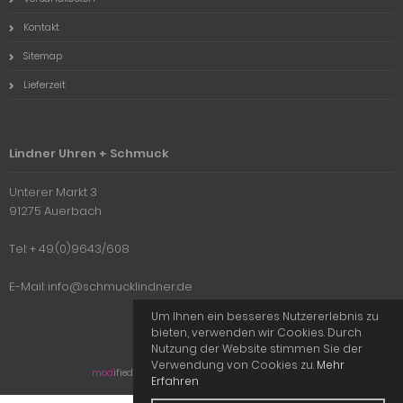
Kontakt
Sitemap
Lieferzeit
Lindner Uhren + Schmuck
Unterer Markt 3
91275 Auerbach
Tel: + 49.(0)9643/608
E-Mail: info@schmucklindner.de
Um Ihnen ein besseres Nutzererlebnis zu
bieten, verwenden wir Cookies. Durch
Nutzung der Website stimmen Sie der
Verwendung von Cookies zu.
Mehr
mod
ified eCommerce Shopsoftware © 2009-2026
Erfahren