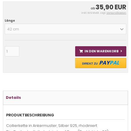
35,90 EUR
ab
inkl. 19 % MwSt. zzgl.
Versandkosten
Länge
42 cm
IN DEN WARENKORB
PAY
PAL
DIREKT ZU
Details
PRODUKTBESCHREIBUNG
Collierkette in Ankermuster, Silber 925, rhodiniert