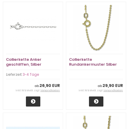
Collierkette Anker
Collierkette
geschliffen, Silber
Rundankermuster Silber
rhodiniert, 1,7mm stark
gelbvergoldet, 1,45mm
stark
Lieferzeit:
3-4 Tage
26,90 EUR
29,90 EUR
ab
ab
inkl. 19 % MwSt. zzgl.
Versandkosten
inkl. 19 % MwSt. zzgl.
Versandkosten