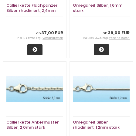
Collierkette Flachpanzer
Omegareif Silber, 1,6mm
Silber rhodiniert, 2,4mm
stark
stark
37,00 EUR
39,00 EUR
ab
ab
inkl. 19 % MwSt. zzgl.
Versandkosten
inkl. 19 % MwSt. zzgl.
Versandkosten
Collierkette Ankermuster
Omegareif Silber
Silber, 2,0mm stark
rhodiniert, 1,2mm stark