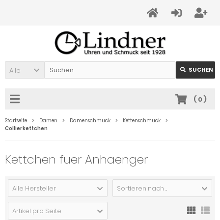
Alle
SUCHEN
(
0
)
Startseite
Damen
Damenschmuck
Kettenschmuck
Collierkettchen
Kettchen fuer Anhaenger
Alle Hersteller
Sortieren nach ...
Artikel pro Seite