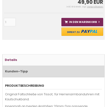
49,90 EUR
inkl. 19 % MwSt. zzgl.
Versandkosten
IN DEN WARENKORB
PAY
PAL
DIREKT ZU
Details
Kunden-Tipp
PRODUKTBESCHREIBUNG
Original Faltschließe von Tissot, für Herrenarmbanduhren mit
Kautschukband.
Innenmaß an beiden Anstößen: 20mm. Das passende