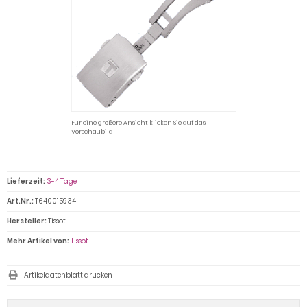
Für eine größere Ansicht klicken Sie auf das
Vorschaubild
Lieferzeit:
3-4 Tage
Art.Nr.:
T640015934
Hersteller:
Tissot
Mehr Artikel von:
Tissot
Artikeldatenblatt drucken