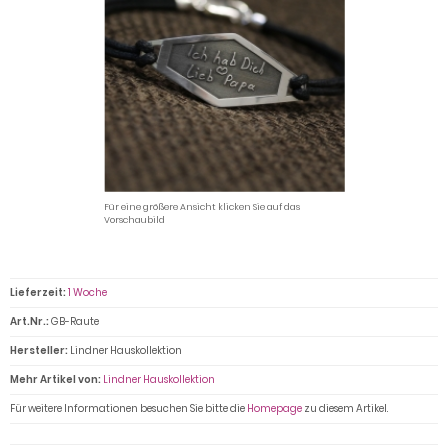
Für eine größere Ansicht klicken Sie auf das
Vorschaubild
Lieferzeit:
1 Woche
Art.Nr.:
GB-Raute
Hersteller:
Lindner Hauskollektion
Mehr Artikel von:
Lindner Hauskollektion
Für weitere Informationen besuchen Sie bitte die
Homepage
zu diesem Artikel.