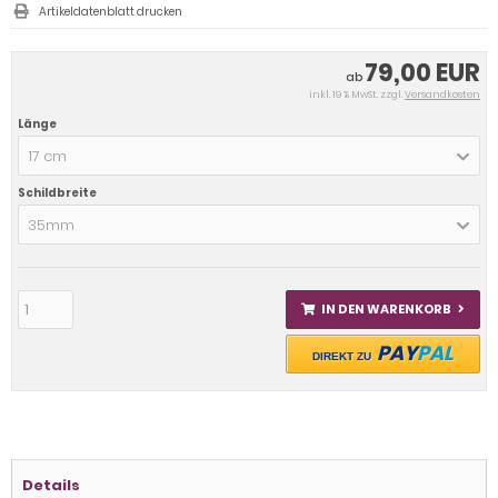
Artikeldatenblatt drucken
79,00 EUR
ab
inkl. 19 % MwSt. zzgl.
Versandkosten
Länge
17 cm
Schildbreite
35mm
IN DEN WARENKORB
PAY
PAL
DIREKT ZU
Details