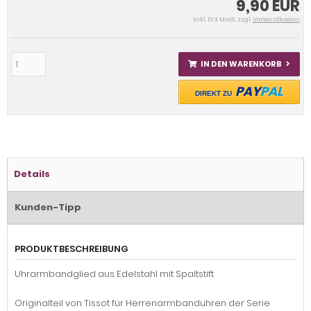
9,90 EUR
inkl. 19 % MwSt. zzgl.
Versandkosten
IN DEN WARENKORB
PAY
PAL
DIREKT ZU
Details
Kunden-Tipp
PRODUKTBESCHREIBUNG
Uhrarmbandglied aus Edelstahl mit Spaltstift
Originalteil von Tissot für Herrenarmbanduhren der Serie