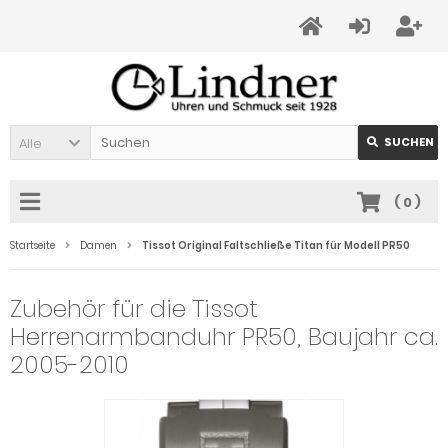
Alle
SUCHEN
(
0
)
Startseite
Damen
Tissot Original Faltschließe Titan für Modell PR50
Zubehör für die Tissot
Herrenarmbanduhr PR50, Baujahr ca.
2005-2010