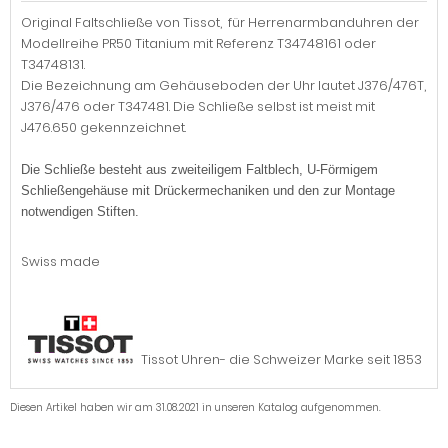
Original Faltschließe von Tissot, für Herrenarmbanduhren der
Modellreihe PR50 Titanium mit Referenz T34748161 oder
T34748131.
Die Bezeichnung am Gehäuseboden der Uhr lautet J376/476T,
J376/476 oder T347481. Die Schließe selbst ist meist mit
J476.650 gekennzeichnet.
Die Schließe besteht aus zweiteiligem Faltblech, U-Förmigem
Schließengehäuse mit Drückermechaniken und den zur Montage
notwendigen Stiften.
Swiss made
Tissot Uhren- die Schweizer Marke seit 1853
Diesen Artikel haben wir am 31.08.2021 in unseren Katalog aufgenommen.