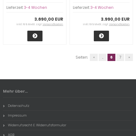
Lieferzeit:
3-4 Wochen
Lieferzeit:
3-4 Wochen
3.690,00 EUR
3.990,00 EUR
inkl. 19 % MwSt. zzgl.
Versandkosten
inkl. 19 % MwSt. zzgl.
Versandkosten
Seiten:
«
...
6
7
»
Mehr über...
Datenschutz
Impressum
Widerrufsrecht & Widerrufsformular
AGB