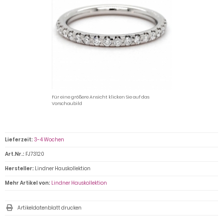
Für eine größere Ansicht klicken Sie auf das
Vorschaubild
Lieferzeit:
3-4 Wochen
Art.Nr.:
FJ73120
Hersteller:
Lindner Hauskollektion
Mehr Artikel von:
Lindner Hauskollektion
Artikeldatenblatt drucken