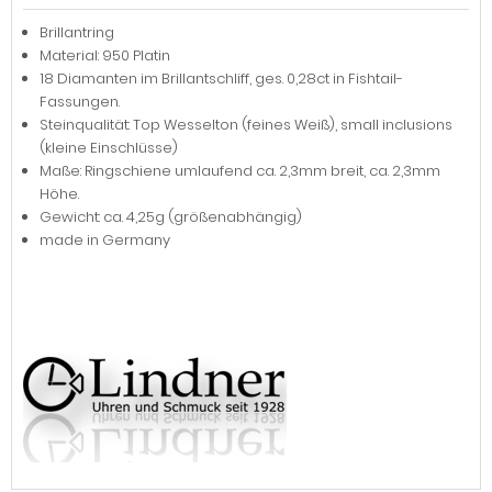
Brillantring
Material: 950 Platin
18 Diamanten im Brillantschliff, ges. 0,28ct in Fishtail-
Fassungen.
Steinqualität: Top Wesselton (feines Weiß), small inclusions
(kleine Einschlüsse)
Maße: Ringschiene umlaufend ca. 2,3mm breit, ca. 2,3mm
Höhe.
Gewicht: ca. 4,25g (größenabhängig)
made in Germany