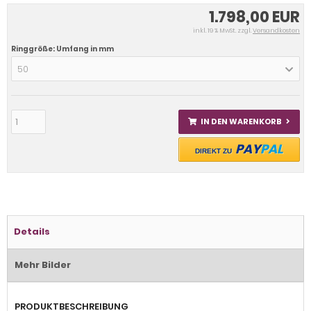
1.798,00 EUR
inkl. 19 % MwSt. zzgl.
Versandkosten
Ringgröße: Umfang in mm
50
IN DEN WARENKORB
PAY
PAL
DIREKT ZU
Details
Mehr Bilder
PRODUKTBESCHREIBUNG