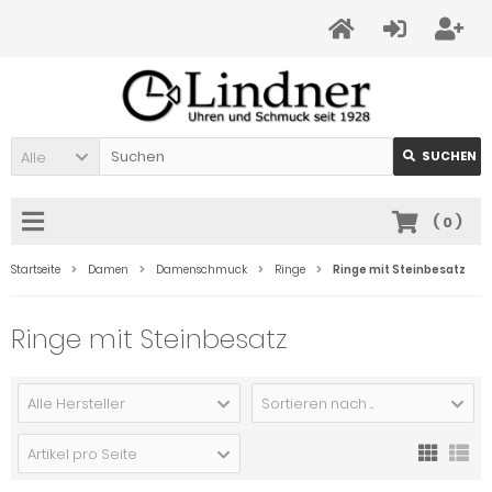
Alle
SUCHEN
(
0
)
Startseite
Damen
Damenschmuck
Ringe
Ringe mit Steinbesatz
Ringe mit Steinbesatz
Alle Hersteller
Sortieren nach ...
Artikel pro Seite