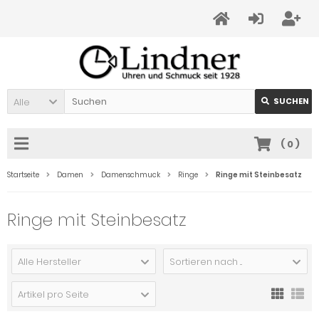
Alle
SUCHEN
(
0
)
Startseite
Damen
Damenschmuck
Ringe
Ringe mit Steinbesatz
Ringe mit Steinbesatz
Alle Hersteller
Sortieren nach ...
Artikel pro Seite