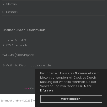
Sitemap
Lieferzeit
Lindner Uhren + Schmuck
Unterer Markt 3
91275 Auerbach
Tel: + 49.(0)9643/608
E-Mail: info@schmucklindner.de
Um Ihnen ein besseres Nutzererlebnis zu
bieten, verwenden wir Cookies. Durch
Nutzung der Website stimmen Sie der
Verwendung von Cookies zu.
Mehr
mod
ified eCommerce Shopsoftware © 2009-2026
Erfahren
Verstanden!
Schmuck Lindner © 2026 | Template © 2009-2026 by
mod
ified eCommerce Shopsoftware