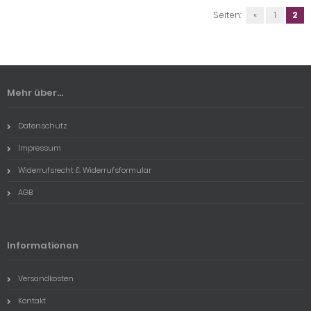
Seiten:
«
1
2
Mehr über...
Datenschutz
Impressum
Widerrufsrecht & Widerrufsformular
AGB
Informationen
Versandkosten
Kontakt