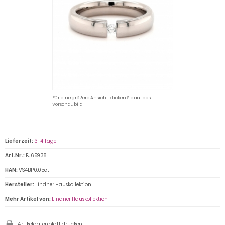
Für eine größere Ansicht klicken Sie auf das
Vorschaubild
Lieferzeit:
3-4 Tage
Art.Nr.:
FJ65938
HAN:
VS4BP0.05ct
Hersteller:
Lindner Hauskollektion
Mehr Artikel von:
Lindner Hauskollektion
Artikeldatenblatt drucken