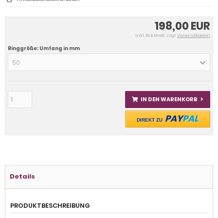
198,00 EUR
inkl. 19 % MwSt. zzgl.
Versandkosten
Ringgröße: Umfang in mm
50
IN DEN WARENKORB
PAY
PAL
DIREKT ZU
Details
PRODUKTBESCHREIBUNG