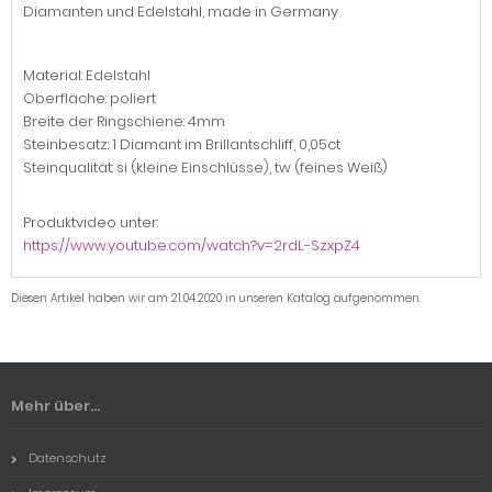
Diamanten und Edelstahl, made in Germany
Material: Edelstahl
Oberfläche: poliert
Breite der Ringschiene: 4mm
Steinbesatz: 1 Diamant im Brillantschliff, 0,05ct
Steinqualität: si (kleine Einschlüsse), tw (feines Weiß)
Produktvideo unter:
https://www.youtube.com/watch?v=2rdL-SzxpZ4
Diesen Artikel haben wir am 21.04.2020 in unseren Katalog aufgenommen.
Mehr über...
Datenschutz