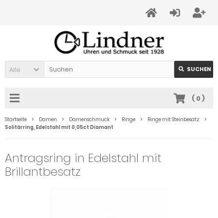
Alle
SUCHEN
(
0
)
Startseite
Damen
Damenschmuck
Ringe
Ringe mit Steinbesatz
Solitärring, Edelstahl mit 0,05ct Diamant
Antragsring in Edelstahl mit
Brillantbesatz