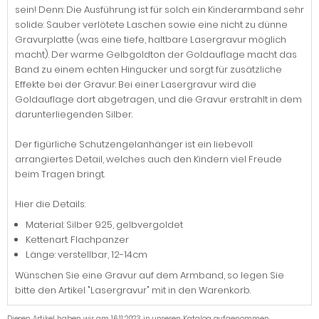
sein! Denn: Die Ausführung ist für solch ein Kinderarmband sehr
solide: Sauber verlötete Laschen sowie eine nicht zu dünne
Gravurplatte (was eine tiefe, haltbare Lasergravur möglich
macht). Der warme Gelbgoldton der Goldauflage macht das
Band zu einem echten Hingucker und sorgt für zusätzliche
Effekte bei der Gravur: Bei einer Lasergravur wird die
Goldauflage dort abgetragen, und die Gravur erstrahlt in dem
darunterliegenden Silber.
Der figürliche Schutzengelanhänger ist ein liebevoll
arrangiertes Detail, welches auch den Kindern viel Freude
beim Tragen bringt.
Hier die Details:
Material: Silber 925, gelbvergoldet
Kettenart. Flachpanzer
Länge: verstellbar, 12-14cm
Wünschen Sie eine Gravur auf dem Armband, so legen Sie
bitte den Artikel "Lasergravur" mit in den Warenkorb.
Diesen Artikel haben wir am 16.11.2023 in unseren Katalog aufgenommen.