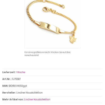
Für eine größere Ansicht klicken Sie auf das
Vorschaubild
Lieferzeit:
1 Woche
Art.Nr.:
FJ75587
HAN:
BIDR904650gpl
Hersteller:
Lindner Hauskollektion
Mehr Artikel von:
Lindner Hauskollektion