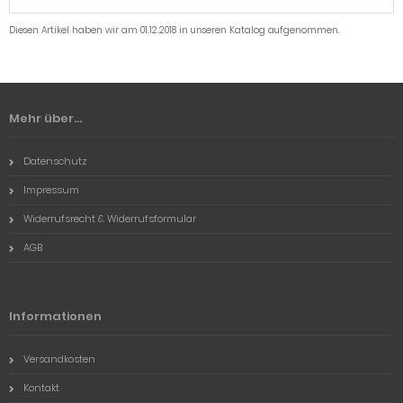
Diesen Artikel haben wir am 01.12.2018 in unseren Katalog aufgenommen.
Mehr über...
Datenschutz
Impressum
Widerrufsrecht & Widerrufsformular
AGB
Informationen
Versandkosten
Kontakt