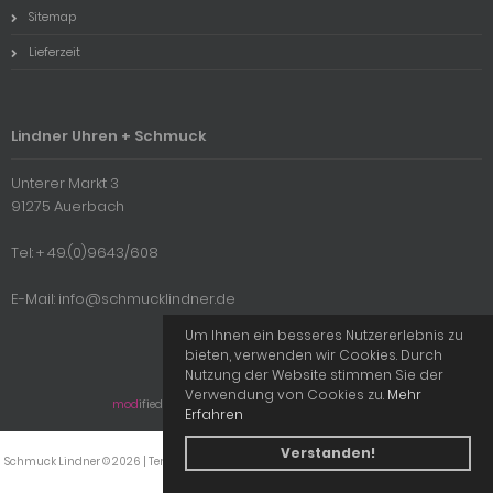
Sitemap
Lieferzeit
Lindner Uhren + Schmuck
Unterer Markt 3
91275 Auerbach
Tel: + 49.(0)9643/608
E-Mail: info@schmucklindner.de
Um Ihnen ein besseres Nutzererlebnis zu
bieten, verwenden wir Cookies. Durch
Nutzung der Website stimmen Sie der
Verwendung von Cookies zu.
Mehr
mod
ified eCommerce Shopsoftware © 2009-2026
Erfahren
Verstanden!
Schmuck Lindner © 2026 | Template © 2009-2026 by
mod
ified eCommerce Shopsoftware