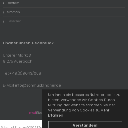
Kontakt
Sitemap
Lieferzeit
Lindner Uhren + Schmuck
Unterer Markt 3
91275 Auerbach
Tel: + 49.(0)9643/608
E-Mail: info@schmucklindner.de
Um Ihnen ein besseres Nutzererlebnis zu
bieten, verwenden wir Cookies. Durch
Nutzung der Website stimmen Sie der
Verwendung von Cookies zu.
Mehr
mod
ified eCommerce Shopsoftware © 2009-2026
Erfahren
Verstanden!
Schmuck Lindner © 2026 | Template © 2009-2026 by
mod
ified eCommerce Shopsoftware