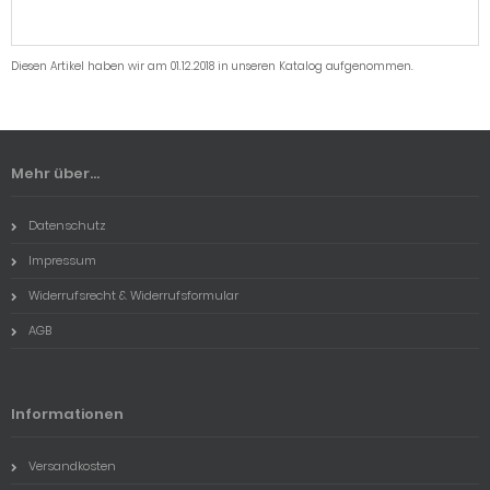
Diesen Artikel haben wir am 01.12.2018 in unseren Katalog aufgenommen.
Mehr über...
Datenschutz
Impressum
Widerrufsrecht & Widerrufsformular
AGB
Informationen
Versandkosten