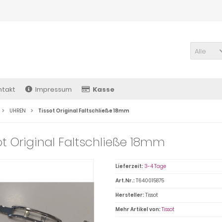
Alle
ntakt
Impressum
Kasse
UHREN
Tissot Original Faltschließe 18mm
ot Original Faltschließe 18mm
Lieferzeit:
3-4 Tage
Art.Nr.:
T640015875
Hersteller:
Tissot
Mehr Artikel von:
Tissot