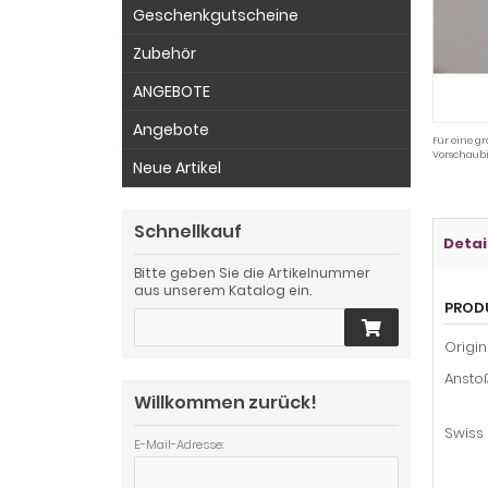
Geschenkgutscheine
Zubehör
ANGEBOTE
Angebote
Für eine gr
Vorschaubi
Neue Artikel
Schnellkauf
Detai
Bitte geben Sie die Artikelnummer
aus unserem Katalog ein.
PROD
Origi
Ansto
Willkommen zurück!
Swiss
E-Mail-Adresse: