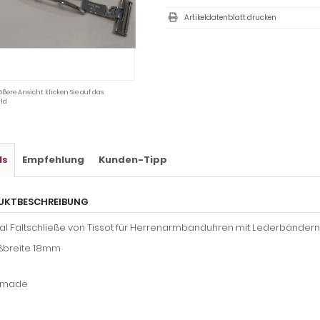
Artikeldatenblatt drucken
ößere Ansicht klicken Sie auf das
ld
ls
Empfehlung
Kunden-Tipp
UKTBESCHREIBUNG
nal Faltschließe von Tissot für Herrenarmbanduhren mit Lederbändern
ßbreite 18mm
 made