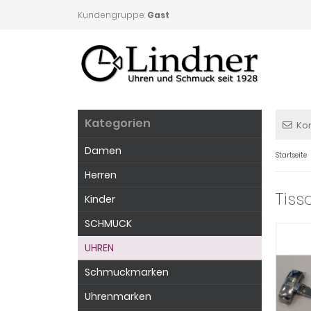
Kundengruppe:
Gast
Kategorien
Ko
Damen
Startseite
Herren
Tiss
Kinder
SCHMUCK
UHREN
Schmuckmarken
Uhrenmarken