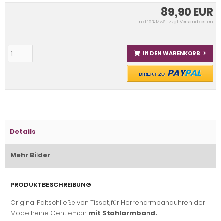
89,90 EUR
inkl. 19 % MwSt. zzgl.
Versandkosten
IN DEN WARENKORB
PAY
PAL
DIREKT ZU
Details
Mehr Bilder
PRODUKTBESCHREIBUNG
Original Faltschließe von Tissot, für Herrenarmbanduhren der
Modellreihe Gentleman
mit Stahlarmband.