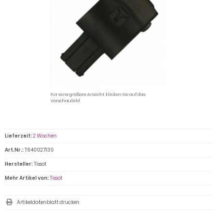
Für eine größere Ansicht klicken Sie auf das
Vorschaubild
Lieferzeit:
2 Wochen
Art.Nr.:
T640027130
Hersteller:
Tissot
Mehr Artikel von:
Tissot
Artikeldatenblatt drucken