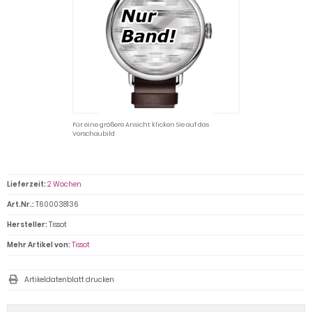
Für eine größere Ansicht klicken Sie auf das
Vorschaubild
Lieferzeit:
2 Wochen
Art.Nr.:
T600038136
Hersteller:
Tissot
Mehr Artikel von:
Tissot
Artikeldatenblatt drucken