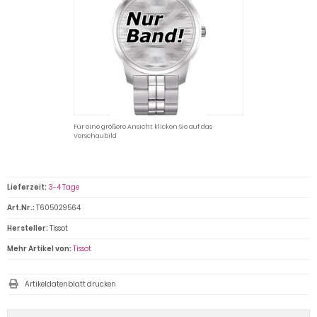
Für eine größere Ansicht klicken Sie auf das
Vorschaubild
Lieferzeit:
3-4 Tage
Art.Nr.:
T605029564
Hersteller:
Tissot
Mehr Artikel von:
Tissot
Artikeldatenblatt drucken