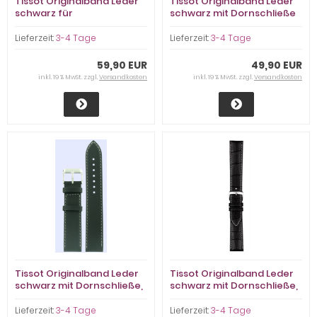
Tissot Originalband Leder
Tissot Originalband Leder
schwarz für
schwarz mit Dornschließe
Herrenarmbanduhr Le
Locle
Lieferzeit:
3-4 Tage
Lieferzeit:
3-4 Tage
59,90 EUR
49,90 EUR
inkl. 19 % MwSt. zzgl.
Versandkosten
inkl. 19 % MwSt. zzgl.
Versandkosten
Tissot Originalband Leder
Tissot Originalband Leder
schwarz mit Dornschließe,
schwarz mit Dornschließe,
19/18mm
20/18mm
Lieferzeit:
3-4 Tage
Lieferzeit:
3-4 Tage