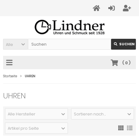
Alle
SUCHEN
(
0
)
Startseite
UHREN
UHREN
Alle Hersteller
Sortieren nach ...
Artikel pro Seite