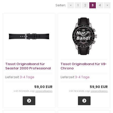
Seiten:
«
1
2
3
4
»
Tissot Originalband für
Tissot Originalband für V8-
Seastar 2000 Professional
Chrono
Lieferzeit:
3-4 Tage
Lieferzeit:
3-4 Tage
59,00 EUR
59,90 EUR
inkl. 19 % MwSt. zzgl.
Versandkosten
inkl. 19 % MwSt. zzgl.
Versandkosten