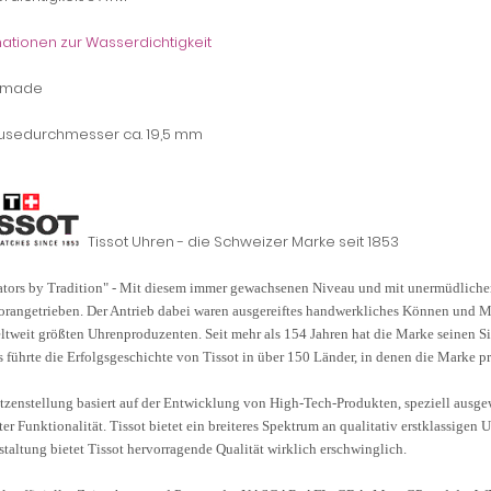
ationen zur Wasserdichtigkeit
 made
sedurchmesser ca. 19,5 mm
Tissot Uhren - die Schweizer Marke seit 1853
tors by Tradition" - Mit diesem immer gewachsenen Niveau und mit unermüdlichem
rangetrieben. Der Antrieb dabei waren ausgereiftes handwerkliches Können und Mu
tweit größten Uhrenproduzenten. Seit mehr als 154 Jahren hat die Marke seinen Si
s führte die Erfolgsgeschichte von Tissot in über 150 Länder, in denen die Marke prä
tzenstellung basiert auf der Entwicklung von High-Tech-Produkten, speziell ausgewä
er Funktionalität. Tissot bietet ein breiteres Spektrum an qualitativ erstklassigen 
staltung bietet Tissot hervorragende Qualität wirklich erschwinglich.