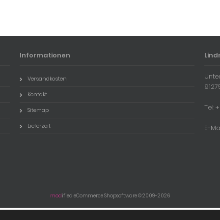
Informationen
Lind
Unte
Versandkosten
9127
Kontakt
Tel:
Sitemap
Lieferzeit
E-Ma
mod
ified eCommerce Shopsoftware © 2009-2026