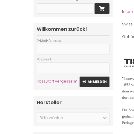
Inform
Swiss
Willkommen zurück!
Gehäu
E-Mail-Adresse:
Passwort:
"Innova
Passwort vergessen?
ANMELDEN
1853 vo
dem wel
dort au
Hersteller
Die Spi
gedacht
Bitte wählen
Preisge