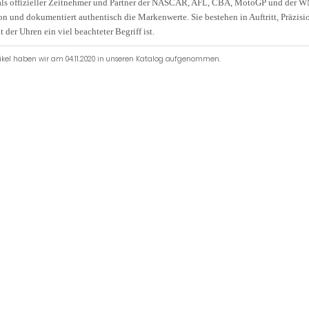
 als offizieller Zeitnehmer und Partner der NASCAR, AFL, CBA, MotoGP und der WM
on und dokumentiert authentisch die Markenwerte. Sie bestehen in Auftritt, Präzisi
t der Uhren ein viel beachteter Begriff ist.
tikel haben wir am 04.11.2020 in unseren Katalog aufgenommen.