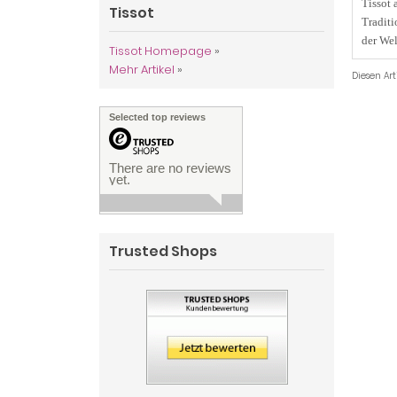
Tissot
Tissot
Traditi
der Wel
Tissot Homepage
»
Mehr Artikel
»
Diesen Ar
Selected top reviews
There are no reviews
yet.
Trusted Shops