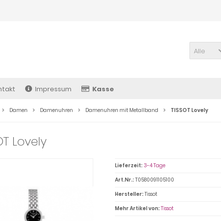
Alle
ntakt
Impressum
Kasse
Damen
Damenuhren
Damenuhren mit Metallband
TISSOT Lovely
OT Lovely
Lieferzeit:
3-4 Tage
Art.Nr.:
T0580091105100
Hersteller:
Tissot
Mehr Artikel von:
Tissot