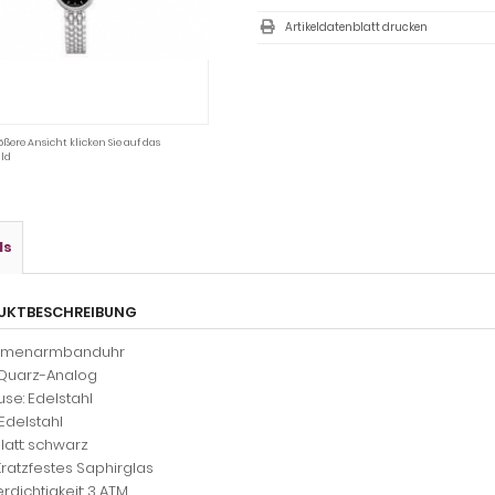
Artikeldatenblatt drucken
ößere Ansicht klicken Sie auf das
ld
ls
UKTBESCHREIBUNG
Damenarmbanduhr
 Quarz-Analog
se: Edelstahl
Edelstahl
blatt: schwarz
Kratzfestes Saphirglas
dichtigkeit: 3 ATM