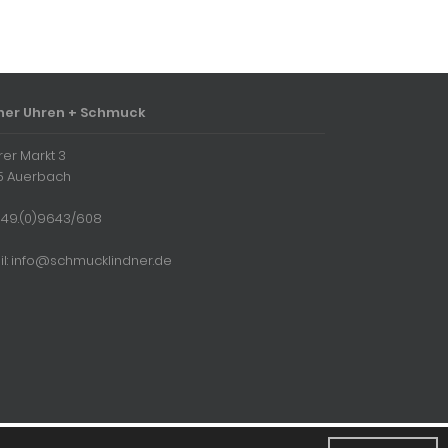
ner Uhren + Schmuck
rer Markt 3
5 Auerbach
 + 49.(0)9643/608
il: info@schmucklindner.de