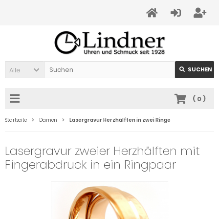
Alle
SUCHEN
(
0
)
Startseite
Damen
Lasergravur Herzhälften in zwei Ringe
Lasergravur zweier Herzhälften mit
Fingerabdruck in ein Ringpaar