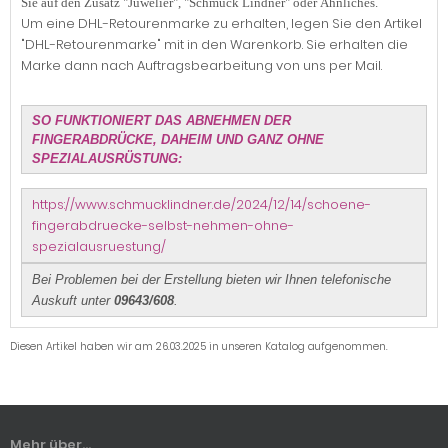
Sie auf den Zusatz "Juwelier", "Schmuck Lindner" oder Ähnliches.
Um eine DHL-Retourenmarke zu erhalten, legen Sie den Artikel
"DHL-Retourenmarke" mit in den Warenkorb. Sie erhalten die
Marke dann nach Auftragsbearbeitung von uns per Mail.
SO FUNKTIONIERT DAS ABNEHMEN DER
FINGERABDRÜCKE, DAHEIM UND GANZ OHNE
SPEZIALAUSRÜSTUNG:
https://www.schmucklindner.de/2024/12/14/schoene-
fingerabdruecke-selbst-nehmen-ohne-
spezialausruestung/
Bei Problemen bei der Erstellung bieten wir Ihnen telefonische
Auskuft unter
09643/608
.
Diesen Artikel haben wir am 26.03.2025 in unseren Katalog aufgenommen.
Mehr über...