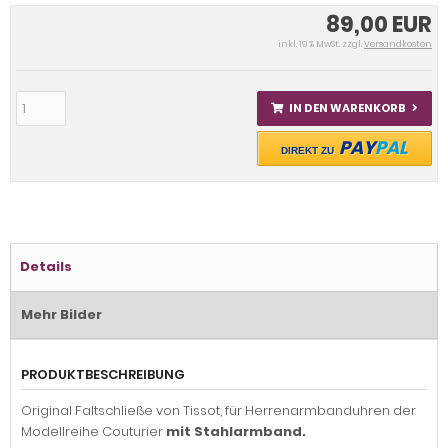
89,00 EUR
inkl. 19 % MwSt. zzgl.
Versandkosten
IN DEN WARENKORB
PAY
PAL
DIREKT ZU
Details
Mehr Bilder
PRODUKTBESCHREIBUNG
Original Faltschließe von Tissot, für Herrenarmbanduhren der
Modellreihe Couturier
mit Stahlarmband.