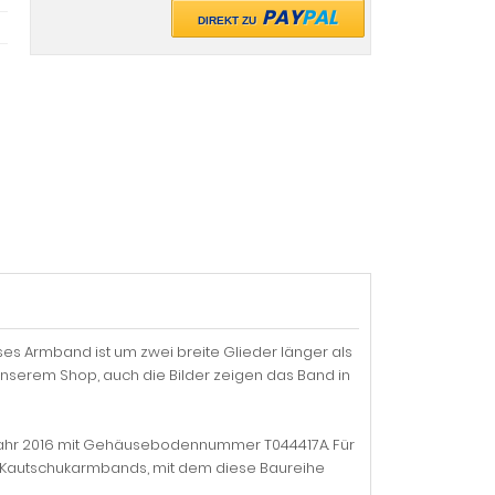
PAY
PAL
DIREKT ZU
ses Armband ist um zwei breite Glieder länger als
 unserem Shop, auch die Bilder zeigen das Band in
ujahr 2016 mit Gehäusebodennummer T044417A. Für
er Kautschukarmbands, mit dem diese Baureihe