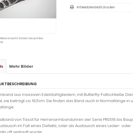
Artikeldatenblatt drucken
ößere Ansicht klicken Sie auf das
ld
ls
Mehr Bilder
UKTBESCHREIBUNG
band aus massiven Edelstahlgliedern, mit Butterfly-Faltschließe. Die
, sie beträgt ca. 19,5cm. Sie finden das Band auch in Normallänge in
llänge.
nalband von Tissot für Herrenarmbanduhren der Serie PRS516 bis Ba
ustausch im Fall eines Defekts, oder als Austausch eines Leder- od
lls oft verkauft wurde.