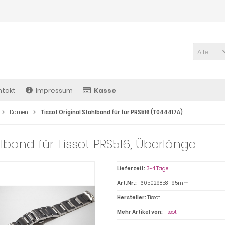
Alle
ntakt
Impressum
Kasse
Damen
Tissot Original Stahlband für für PRS516 (T044417A)
lband für Tissot PRS516, Überlänge
Lieferzeit:
3-4 Tage
Art.Nr.:
T605029858-195mm
Hersteller:
Tissot
Mehr Artikel von:
Tissot