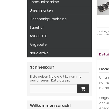
Schmuckmarken
Uhrenmarken
Geschenkgutscheine
Zubehör
Für eine gr
Vorschaubi
ANGEBOTE
Angebote
Neue Artikel
Detai
Schnellkauf
PROD
Bitte geben Sie die Artikelnummer
Uhrarm
aus unserem Katalog ein.
normal
Norma
Origi
den A
Willkommen zurück!
ebenfa