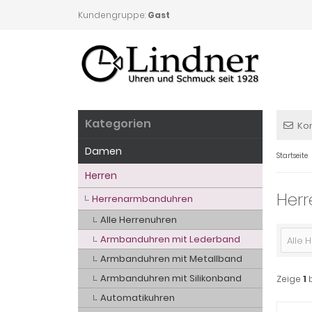
Kundengruppe:
Gast
Kategorien
Ko
Damen
Startseite
Herren
Her
Herrenarmbanduhren
Alle Herrenuhren
Armbanduhren mit Lederband
Alle H
Armbanduhren mit Metallband
Armbanduhren mit Silikonband
Zeige
1
Automatikuhren