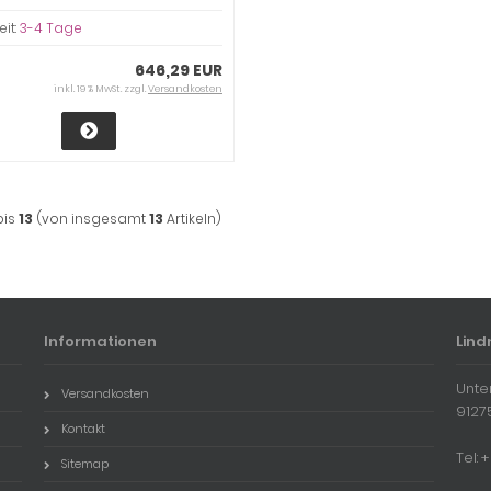
eit:
3-4 Tage
646,29 EUR
inkl. 19 % MwSt. zzgl.
Versandkosten
bis
13
(von insgesamt
13
Artikeln)
Informationen
Lind
Unte
Versandkosten
9127
Kontakt
Tel:
Sitemap