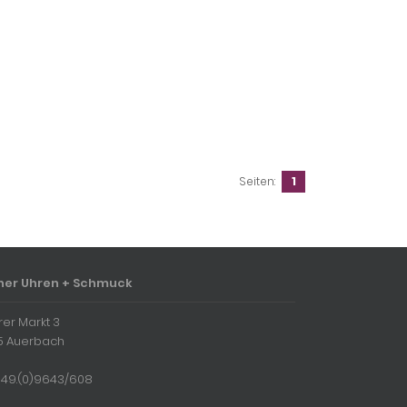
Seiten:
1
ner Uhren + Schmuck
rer Markt 3
5 Auerbach
 + 49.(0)9643/608