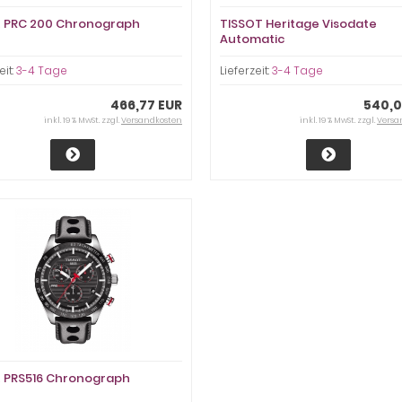
t PRC 200 Chronograph
TISSOT Heritage Visodate
Automatic
eit:
3-4 Tage
Lieferzeit:
3-4 Tage
466,77 EUR
540,0
inkl. 19 % MwSt. zzgl.
Versandkosten
inkl. 19 % MwSt. zzgl.
Versa
t PRS516 Chronograph