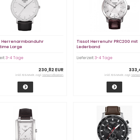
t Herrenarmbanduhr
Tissot Herrenuhr PRC200 mit
time Large
Lederband
eit:
3-4 Tage
Lieferzeit:
3-4 Tage
230,82 EUR
333,
inkl. 19 % MwSt. zzgl.
Versandkosten
inkl. 19 % MwSt. zzgl.
Versa