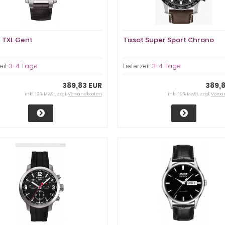
t TXL Gent
Tissot Super Sport Chrono
eit:
3-4 Tage
Lieferzeit:
3-4 Tage
389,83 EUR
389,
inkl. 19 % MwSt. zzgl.
Versandkosten
inkl. 19 % MwSt. zzgl.
Versa