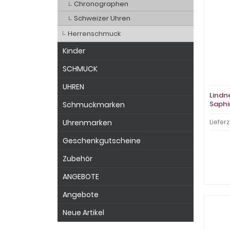
Chronographen
Schweizer Uhren
Herrenschmuck
Kinder
SCHMUCK
UHREN
Lindn
Saphi
Schmuckmarken
Uhrenmarken
Lieferz
Geschenkgutscheine
Zubehör
ANGEBOTE
Angebote
Neue Artikel