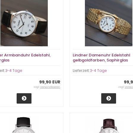
er Armbanduhr Edelstahl,
Lindner Damenuhr Edelstahl
rglas
gelbgoldfarben, Saphirglas
eit:
3-4 Tage
Lieferzeit:
3-4 Tage
99,90 EUR
99,
zzgl.
Versandkosten
zzgl.
Versa