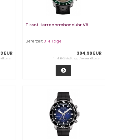
Tissot Herrenarmbanduhr V8
Lieferzeit:
3-4 Tage
83 EUR
394,96 EUR
ndkosten
inkl. 19 % MwSt. zzgl.
Versandkosten