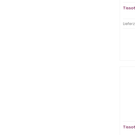
Tisso
Lieferz
Tisso