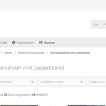
Alle
ntakt
Impressum
Kasse
Herren
Herrenarmbanduhren
Armbanduhren mit Lederband
renuhren mit Lederband
ersteller
Sortieren nach ...
Artikel pro
bis
13
(von insgesamt
13
Artikeln)