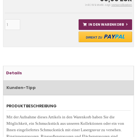
inkl. 19 % MwSt. zzgl.
Versandkosten
IN DEN WARENKORB
PAY
PAL
DIREKT ZU
Details
Kunden-Tipp
PRODUKTBESCHREIBUNG
Mit der Aufnahme dieses Artikels in den Warenkorb haben Sie die
Möglichkeit, ein Schmuckstück aus unseren Kollektionen oder ein von
Ihnen eingeliefertes Schmuckstück mit einer Lasergravur zu versehen.
Ringinnengravuren, Ringaußengravuren und Flächengravuren sind