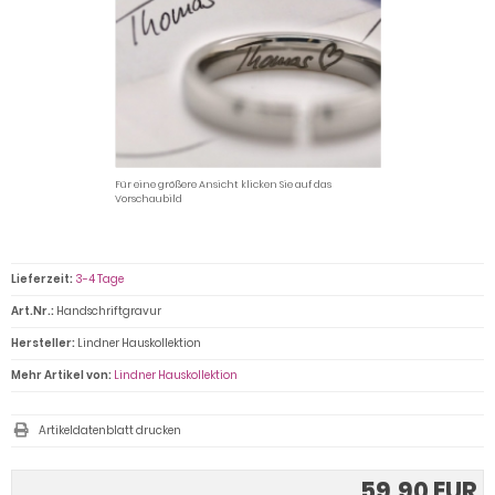
Für eine größere Ansicht klicken Sie auf das
Vorschaubild
Lieferzeit:
3-4 Tage
Art.Nr.:
Handschriftgravur
Hersteller:
Lindner Hauskollektion
Mehr Artikel von:
Lindner Hauskollektion
Artikeldatenblatt drucken
59,90 EUR