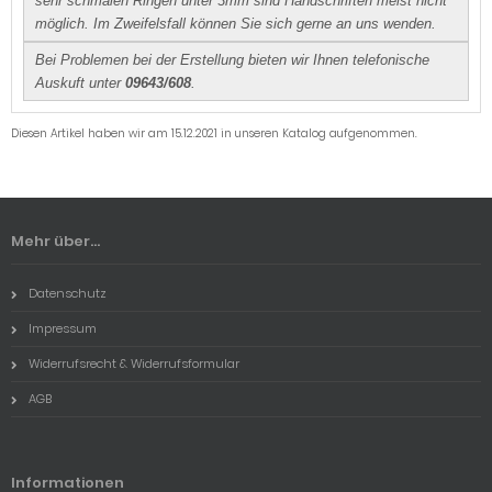
sehr schmalen Ringen unter 3mm sind Handschriften meist nicht
möglich. ​Im Zweifelsfall können Sie sich gerne an uns wenden.
Bei Problemen bei der Erstellung bieten wir Ihnen telefonische
Auskuft unter
09643/608
.
Diesen Artikel haben wir am 15.12.2021 in unseren Katalog aufgenommen.
Mehr über...
Datenschutz
Impressum
Widerrufsrecht & Widerrufsformular
AGB
Informationen