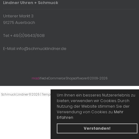
Lindner Uhren + Schmuck
Unterer Markt 3
91275 Auerbach
Tel: + 49.(0)9643/608
E-Mail: info@schmucklindner.de
mod
ified eCommerce Shopsoftware © 2009-2026
Schmuck Lindner © 2026 | Template © 2009-2026 by
mod
ified eCommerce Shopsoftware
Um Ihnen ein besseres Nutzererlebnis zu
bieten, verwenden wir Cookies. Durch
Nutzung der Website stimmen Sie der
Verwendung von Cookies zu.
Mehr
Erfahren
Verstanden!