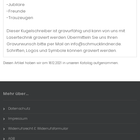
-Jubilare
-Freunde
-Trauzeugen
Dieser Kugelschreiber ist gravurfähig und kann von uns mit
Lasertechnik graviert werden. Übermitteln Sie uns Ihren
Gravurwunsch bitte per Mail an info@schmucklindner.de.
Schriften, Logos und Symbole können graviert werden.
Diesen Artikel haben wir am 18.12.2021 in unseren Katalog aufgenommen.
Mehr über...
Datenschutz
Impressum
Widerrufsrecht & Widerrufsformular
AGB