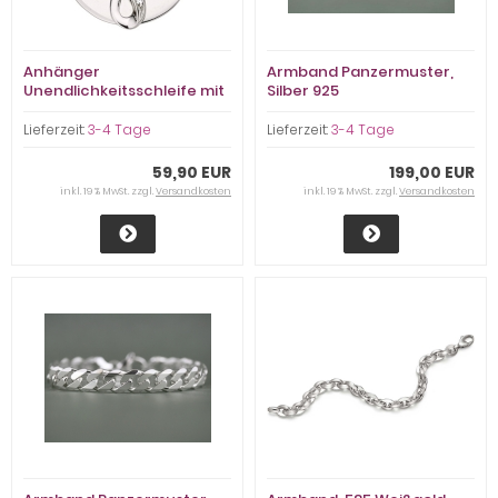
Anhänger
Armband Panzermuster,
Unendlichkeitsschleife mit
Silber 925
Gravurplatte, 925 Sterling
Silber
Lieferzeit:
3-4 Tage
Lieferzeit:
3-4 Tage
59,90 EUR
199,00 EUR
inkl. 19 % MwSt. zzgl.
Versandkosten
inkl. 19 % MwSt. zzgl.
Versandkosten