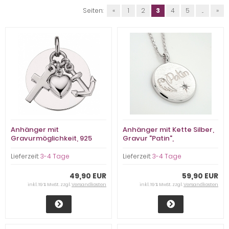
Seiten:
«
1
2
3
4
5
...
»
Anhänger mit
Anhänger mit Kette Silber,
Gravurmöglichkeit, 925
Gravur "Patin",
Sterling Silber
Zirkoniastein
Lieferzeit:
3-4 Tage
Lieferzeit:
3-4 Tage
49,90 EUR
59,90 EUR
inkl. 19 % MwSt. zzgl.
Versandkosten
inkl. 19 % MwSt. zzgl.
Versandkosten