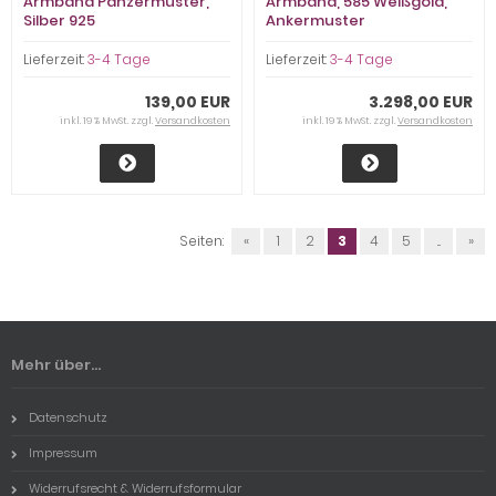
Armband Panzermuster,
Armband, 585 Weißgold,
Silber 925
Ankermuster
Lieferzeit:
3-4 Tage
Lieferzeit:
3-4 Tage
139,00 EUR
3.298,00 EUR
inkl. 19 % MwSt. zzgl.
Versandkosten
inkl. 19 % MwSt. zzgl.
Versandkosten
Seiten:
«
1
2
3
4
5
...
»
Mehr über...
Datenschutz
Impressum
Widerrufsrecht & Widerrufsformular