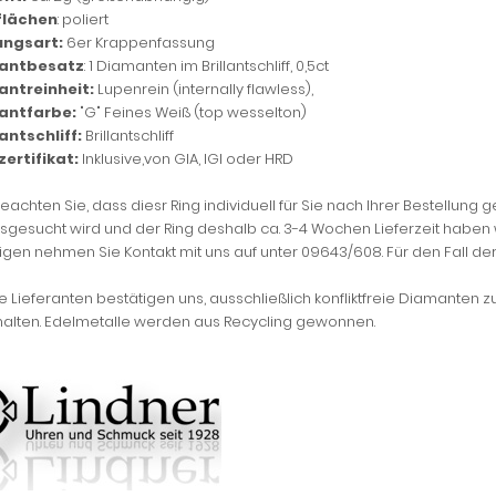
flächen
: poliert
ungsart:
6er Krappenfassung
antbesatz
: 1 Diamanten im Brillantschliff, 0,5ct
ntreinheit:
Lupenrein (internally flawless),
antfarbe:
"G" Feines Weiß (top wesselton)
ntschliff:
Brillantschliff
zertifikat:
Inklusive,von GIA, IGI oder HRD
beachten Sie, dass diesr Ring individuell für Sie nach Ihrer Bestellung 
sgesucht wird und der Ring deshalb ca. 3-4 Wochen Lieferzeit haben w
gen nehmen Sie Kontakt mit uns auf unter 09643/608. Für den Fall der 
 Lieferanten bestätigen uns, ausschließlich konfliktfreie Diamanten z
halten. Edelmetalle werden aus Recycling gewonnen.