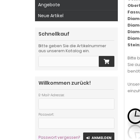
Angebote
Ober
Fass
Neue Artikel
Diam
Diama
Diam
Schnellkauf
Diama
Stein
Bitte geben Sie die Artikelnummer
aus unserem Katalog ein.
Bitte 
Sie au
benöti
Willkommen zurück!
Unsere
einzu
E-Mail-Adresse:
Passwort:
Passwort vergessen?
ANMELDEN