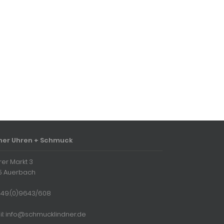
ner Uhren + Schmuck
rer Markt 3
5 Auerbach
 + 49.(0)9643/608
il: info@schmucklindner.de