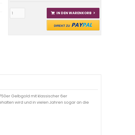
IN DEN WARENKORB
PAY
PAL
DIREKT ZU
 750er Gelbgold mit klassischer 6er
halten wird und in vielen Jahren sogar an die