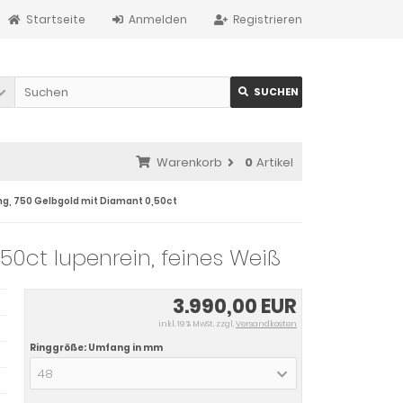
Startseite
Anmelden
Registrieren
SUCHEN
Warenkorb
0
Artikel
ing, 750 Gelbgold mit Diamant 0,50ct
,50ct lupenrein, feines Weiß
3.990,00 EUR
inkl. 19 % MwSt. zzgl.
Versandkosten
Ringgröße: Umfang in mm
48