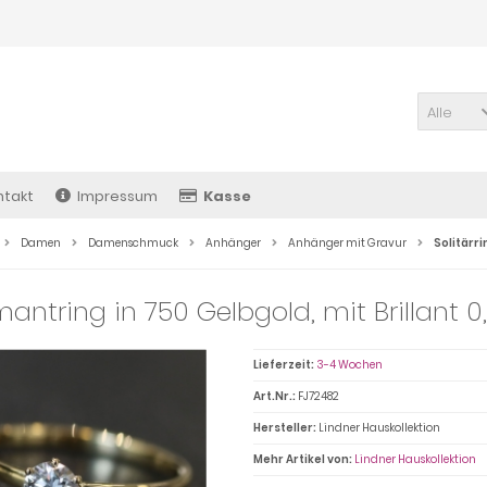
Alle
ntakt
Impressum
Kasse
Damen
Damenschmuck
Anhänger
Anhänger mit Gravur
Solitärr
antring in 750 Gelbgold, mit Brillant 0
Lieferzeit:
3-4 Wochen
Art.Nr.:
FJ72482
Hersteller:
Lindner Hauskollektion
Mehr Artikel von:
Lindner Hauskollektion