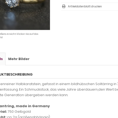
Artikeldatenblatt drucken
ößere Ansicht klicken Sie auf das
ld
ls
Mehr Bilder
UKTBESCHREIBUNG
penreiner Halbkaratstein, gefasst in einem bildhübschen Solitärring in
enfassung. Ein Schmuckstück, das viele Jahre überdauern,den Wert be
te Generation übergeben werden kann.
antring, made in Germany
ial:
750 Gelbgold
ht:
ca. 2g (größenabhängig)