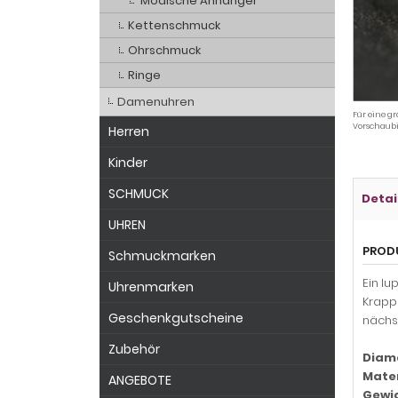
Modische Anhänger
Kettenschmuck
Ohrschmuck
Ringe
Damenuhren
Für eine gr
Vorschaubi
Herren
Kinder
SCHMUCK
Detai
UHREN
PROD
Schmuckmarken
Ein lu
Uhrenmarken
Krapp
Geschenkgutscheine
nächs
Zubehör
Diam
Mater
ANGEBOTE
Gewic