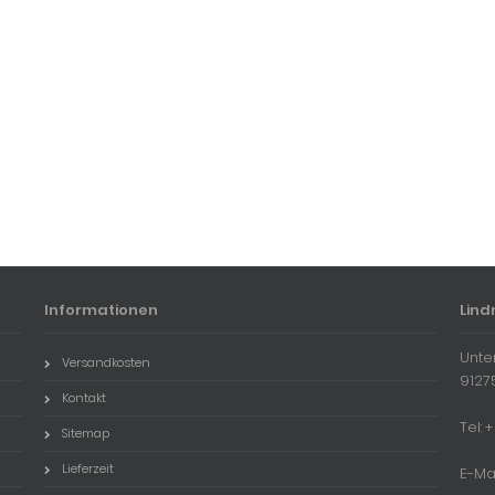
Informationen
Lind
Unte
Versandkosten
9127
Kontakt
Tel:
Sitemap
Lieferzeit
E-Ma