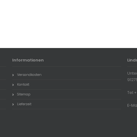
Informationen
Lind
Unte
Versandkosten
9127
Kontakt
Tel:
Sitemap
Lieferzeit
E-Ma