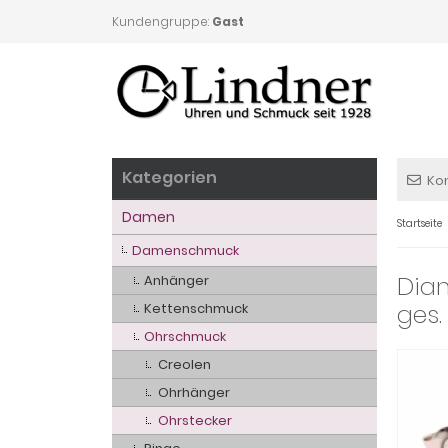
Kundengruppe:
Gast
Kategorien
Ko
Damen
Startseite
Damenschmuck
Diam
Anhänger
ges.
Kettenschmuck
Ohrschmuck
Creolen
Ohrhänger
Ohrstecker