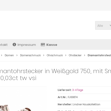
Alle
ntakt
Impressum
Kasse
Damen
Damenschmuck
Ohrschmuck
Ohrstecker
Diamantohrstec
antohrstecker in Weißgold 750, mit 
 0,03ct tw vsi
Lieferzeit:
3-4 Tage
Art.Nr.:
FJ69874
Hersteller:
Lindner Hauskollektion