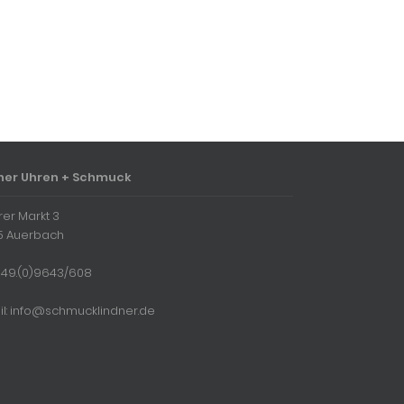
ner Uhren + Schmuck
rer Markt 3
5 Auerbach
 + 49.(0)9643/608
il: info@schmucklindner.de