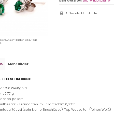
Mehr Artikel von:
Lindner Hauskollektion
Artikeldatenblatt drucken
ößere Ansicht klicken Sie auf das
ld
ls
Mehr Bilder
UKTBESCHREIBUNG
al: 750 Weißgold
t: 0,77 g
ächen: poliert
tbesatz: 2 Diamanten im Brillantschliff, 0,03ct
tqualität: vsi (sehr kleine Einschlüsse), Top Wesselton (feines Weiß)