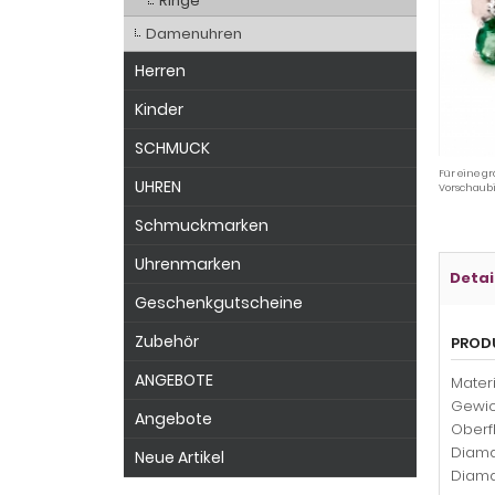
Ringe
Damenuhren
Herren
Kinder
SCHMUCK
Für eine gr
UHREN
Vorschaubi
Schmuckmarken
Uhrenmarken
Detai
Geschenkgutscheine
Zubehör
PROD
ANGEBOTE
Materi
Gewich
Angebote
Oberfl
Diaman
Neue Artikel
Diaman