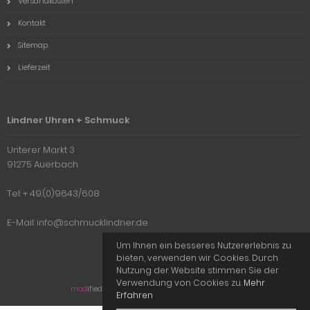
Versandkosten
Kontakt
Sitemap
Lieferzeit
Lindner Uhren + Schmuck
Unterer Markt 3
91275 Auerbach
Tel: + 49.(0)9643/608
E-Mail: info@schmucklindner.de
Um Ihnen ein besseres Nutzererlebnis zu
bieten, verwenden wir Cookies. Durch
Nutzung der Website stimmen Sie der
Verwendung von Cookies zu.
Mehr
mod
ified eCommerce Shopsoftware © 2009-2026
Erfahren