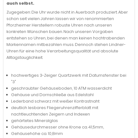
auch selbst.
Zugegeben: Die Uhr wurde nicht in Auerbach produziert. Aber
schon seit vielen Jahren lassen wir von renommierten
Pforzheimer Herstellern robuste Uhren nach unseren
konkreten Wünschen bauen. Nach unseren Vorgaben
entstehen so Uhren, bei denen man keinen hochtrabenden
Markennamen mitbezahlen muss. Dennoch stehen Lindner-
Uhren für eine hohe Verarbeitungsqualität und absolute
Alltagstauglichkeit.
hochwertiges 3-Zeiger Quartzwerk mit Datumsfenster bei
"3"
geschraubter Gehäuseboden, 10 ATM wasserdicht
Gehäuse und Dornschließe aus Edelstahl
Lederband schwarz mit weißer Kontrastnaht
deutlich lesbares Fliegeruhrenzifferblatt mit
nachtleuchtenden Zeigern und Indexen
gehärtetes Mineralglas
Gehäusedurchmesser ohne Krone ca. 41,5mm,
Gehäusehöhe ca. 10,8mm