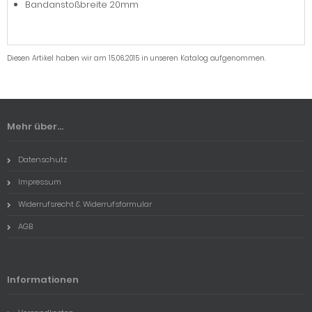
Bandanstoßbreite 20mm
Diesen Artikel haben wir am 15.06.2015 in unseren Katalog aufgenommen.
Mehr über...
Datenschutz
Impressum
Widerrufsrecht & Widerrufsformular
AGB
Informationen