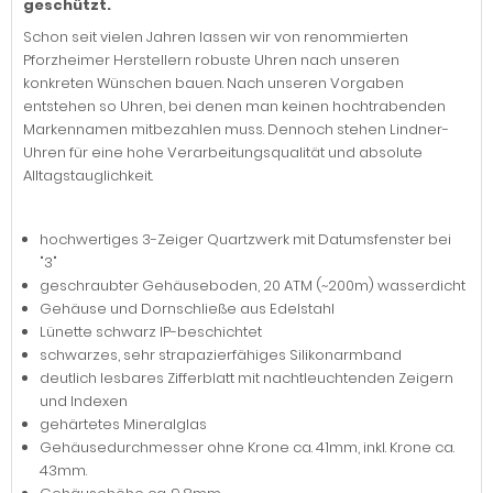
geschützt.
Schon seit vielen Jahren lassen wir von renommierten
Pforzheimer Herstellern robuste Uhren nach unseren
konkreten Wünschen bauen. Nach unseren Vorgaben
entstehen so Uhren, bei denen man keinen hochtrabenden
Markennamen mitbezahlen muss. Dennoch stehen Lindner-
Uhren für eine hohe Verarbeitungsqualität und absolute
Alltagstauglichkeit.
hochwertiges 3-Zeiger Quartzwerk mit Datumsfenster bei
"3"
geschraubter Gehäuseboden, 20 ATM (~200m) wasserdicht
Gehäuse und Dornschließe aus Edelstahl
Lünette schwarz IP-beschichtet
schwarzes, sehr strapazierfähiges Silikonarmband
deutlich lesbares Zifferblatt mit nachtleuchtenden Zeigern
und Indexen
gehärtetes Mineralglas
Gehäusedurchmesser ohne Krone ca. 41mm, inkl. Krone ca.
43mm.