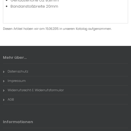
Gehäusehöhe ca. 9,8mm
Bandanstoßbreite 20mm
Diesen Artikel haben wir am 15.06.2015 in unseren Katalog aufgenommen.
Mehr über...
Datenschutz
Impressum
Widerrufsrecht & Widerrufsformular
AGB
Informationen