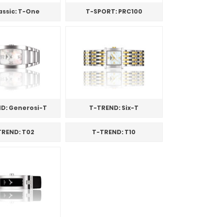
assic: T-One
T-SPORT: PRC100
D: Generosi-T
T-TREND: Six-T
TREND: T02
T-TREND: T10