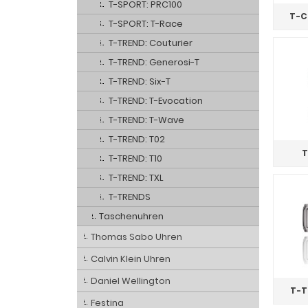
T-SPORT: PRC100
T-C
T-SPORT: T-Race
T-TREND: Couturier
T-TREND: Generosi-T
T-TREND: Six-T
T-TREND: T-Evocation
T-TREND: T-Wave
T-TREND: T02
T
T-TREND: T10
T-TREND: TXL
T-TRENDS
Taschenuhren
Thomas Sabo Uhren
Calvin Klein Uhren
Daniel Wellington
T-T
Festina