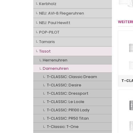
Kerbholz
NEU: AVI-8 Fliegeruhren
WEITER
NEU: Paul Hewitt
POP-PILOT
Tamaris
Tissot
Herrenuhren
Damenuhren
T-CLASSIC: Classic Dream
T-CLA
T-CLASSIC: Desire
T-CLASSIC: Dressport
T-CLASSIC: Le Locle
T-CLASSIC: PR100 Lady
T-CLASSIC: PR50 Titan
T-Classic: T-One