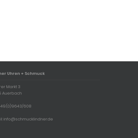
ner Uhren + Schmuck
rer Markt 3
5 Auerbach
 + 49.(0)9643/608
il: info@schmucklindner.de