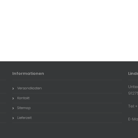
Informationen
Lind
Unte
Versandkosten
9127
Kontakt
Tel:
Sitemap
Lieferzeit
E-Ma