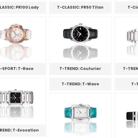
LASSIC: PR100 Lady
T-CLASSIC: PR50 Titan
T-Cl
-SPORT: T-Race
T-TREND: Couturier
T-TREN
T-TREND: T-Wave
T-
REND: T-Evocation