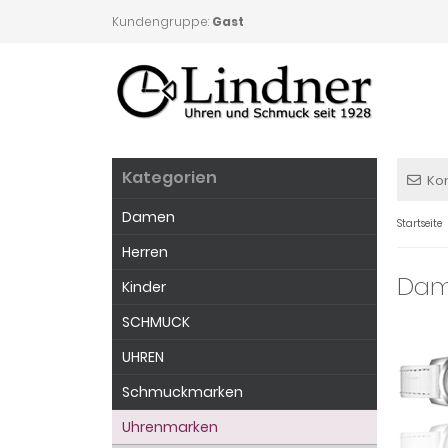
Kundengruppe:
Gast
Kategorien
Ko
Damen
Startseite
Herren
Dam
Kinder
SCHMUCK
UHREN
Schmuckmarken
Uhrenmarken