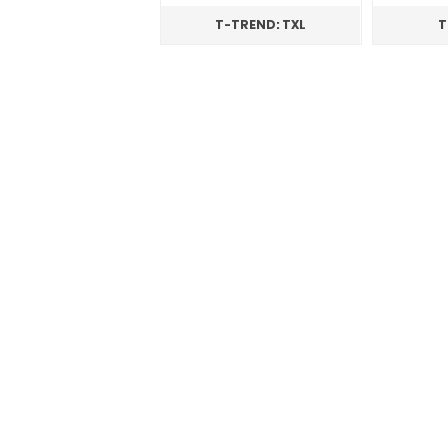
T-TREND: TXL
T