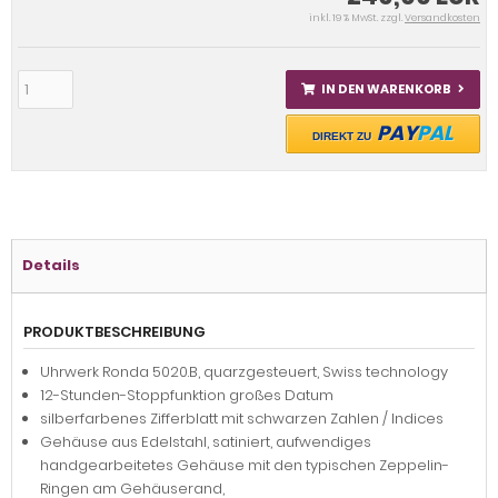
inkl. 19 % MwSt. zzgl.
Versandkosten
IN DEN WARENKORB
PAY
PAL
DIREKT ZU
Details
PRODUKTBESCHREIBUNG
Uhrwerk Ronda 5020.B, quarzgesteuert, Swiss technology
12-Stunden-Stoppfunktion großes Datum
silberfarbenes Zifferblatt mit schwarzen Zahlen / Indices
Gehäuse aus Edelstahl, satiniert, aufwendiges
handgearbeitetes Gehäuse mit den typischen Zeppelin-
Ringen am Gehäuserand,