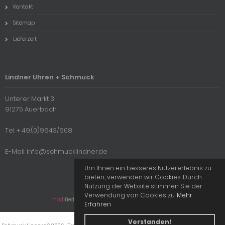
Kontakt
Sitemap
Lieferzeit
Lindner Uhren + Schmuck
Unterer Markt 3
91275 Auerbach
Tel: + 49.(0)9643/608
E-Mail: info@schmucklindner.de
Um Ihnen ein besseres Nutzererlebnis zu
bieten, verwenden wir Cookies. Durch
Nutzung der Website stimmen Sie der
Verwendung von Cookies zu.
Mehr
mod
ified eCommerce Shopsoftware © 2009-2026
Erfahren
Verstanden!