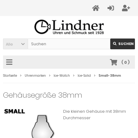
Alle
SUCHEN
(
0
)
Startseite
Uhrenmarken
Ice-Watch
Ice-Solid
Small- 38mm
Gehäusegröße 38mm
Die kleinen Gehäuse mit 38mm
Durchmesser