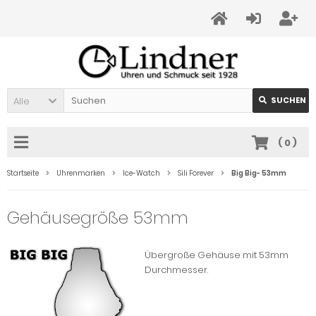
Alle
SUCHEN
(
0
)
Startseite
Uhrenmarken
Ice-Watch
Sili Forever
Big Big- 53mm
Gehäusegröße 53mm
Übergroße Gehäuse mit 53mm
Durchmesser.