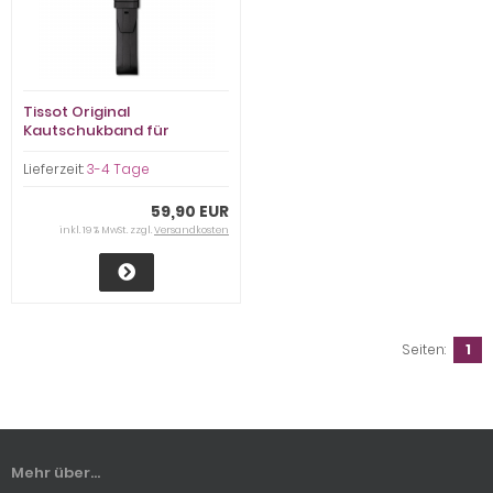
Tissot Original
Kautschukband für
Seastar T120407A, 21mm
Breite
Lieferzeit:
3-4 Tage
59,90 EUR
inkl. 19 % MwSt. zzgl.
Versandkosten
Seiten:
1
Mehr über...