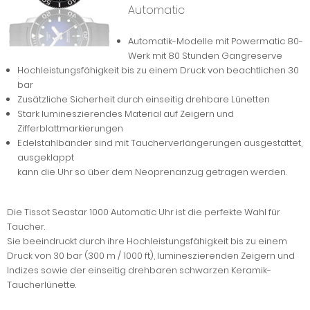
Automatic
Automatik-Modelle mit Powermatic 80-
Werk mit 80 Stunden Gangreserve
Hochleistungsfähigkeit bis zu einem Druck von beachtlichen 30
bar
Zusätzliche Sicherheit durch einseitig drehbare Lünetten
Stark lumineszierendes Material auf Zeigern und
Zifferblattmarkierungen
Edelstahlbänder sind mit Taucherverlängerungen ausgestattet,
ausgeklappt
kann die Uhr so über dem Neoprenanzug getragen werden.
Die Tissot Seastar 1000 Automatic Uhr ist die perfekte Wahl für
Taucher.
Sie beeindruckt durch ihre Hochleistungsfähigkeit bis zu einem
Druck von 30 bar (300 m / 1000 ft), lumineszierenden Zeigern und
Indizes sowie der einseitig drehbaren schwarzen Keramik-
Taucherlünette.