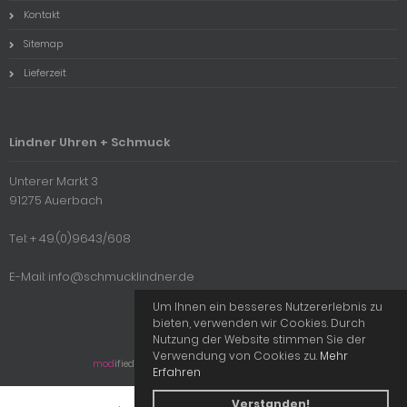
Kontakt
Sitemap
Lieferzeit
Lindner Uhren + Schmuck
Unterer Markt 3
91275 Auerbach
Tel: + 49.(0)9643/608
E-Mail: info@schmucklindner.de
Um Ihnen ein besseres Nutzererlebnis zu
bieten, verwenden wir Cookies. Durch
Nutzung der Website stimmen Sie der
Verwendung von Cookies zu.
Mehr
mod
ified eCommerce Shopsoftware © 2009-2026
Erfahren
Verstanden!